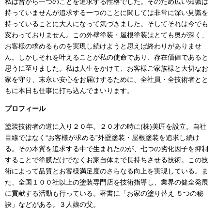
私は昔から一つのことを追求する性格でした。そのため広い知識は
持っていませんが追求する一つのことに関しては非常に深い見識を
持っていることに大人になって気づきました。そしてそれは今でも
変わっておりません。この外壁塗装・屋根塗装はとても奥が深く、
お客様の求めるものを実現し続けようと思えば終わりがありませ
ん。しかしそれを叶えることが私の使命であり、存在価値であると
思うに至りました。私は人生をかけて、お客様ご家族様と大切なお
家を守り、末永い安心をお届けするために、全社員・全技術者とと
もに本日も仕事に打ち込んでまいります。
プロフィール
塗装技術者の道に入り２０年。２０才の時に
(
株
)
美匠を設立。自社
目線ではなく“お客様が求める”外壁塗装・屋根塗装を追求し続け
る。その本質を追求する中で生まれたのが、七つの劣化因子を抑制
することで塗膜だけでなくお家自体まで長持ちさせる技術。この技
術によって品質とお客様満足度のさらなる向上を実現している。ま
た、全国１００社以上の塗装専門店を技術指導し、業界の健全発展
に貢献する活動も行っている。著書に「お家の塗り替え ５つの秘
訣」などがある。３人娘の父。