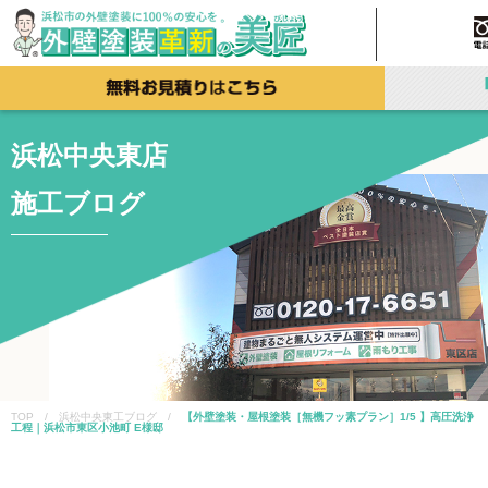
浜松中央東店
施工ブログ
TOP / 浜松中央東工ブログ /
【外壁塗装・屋根塗装［無機フッ素プラン］1/5 】高圧洗浄
工程｜浜松市東区小池町 E様邸