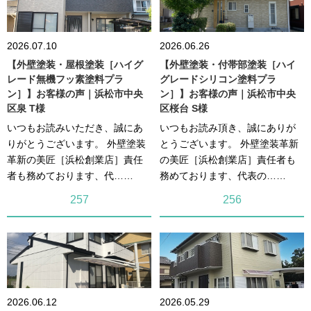
2026.07.10
2026.06.26
【外壁塗装・屋根塗装［ハイグ
【外壁塗装・付帯部塗装［ハイ
レード無機フッ素塗料プラ
グレードシリコン塗料プラ
ン］】お客様の声｜浜松市中央
ン］】お客様の声｜浜松市中央
区泉 T様
区桜台 S様
いつもお読みいただき、誠にあ
いつもお読み頂き、誠にありが
りがとうございます。 外壁塗装
とうございます。 外壁塗装革新
革新の美匠［浜松創業店］責任
の美匠［浜松創業店］責任者も
者も務めております、代……
務めております、代表の……
257
256
2026.06.12
2026.05.29