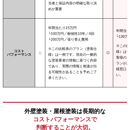
当者と保証内容の明確な取り決
めが重要
年間当たり15万円
年間当た
└100万円／耐候性10年／4回
└130
└200万円／張り替え費用
※この比
※この比較表のプラン（塗装仕
コスト
様）は一
△
◎
パフォーマンス
様）は一例です。現在の一般的
客様のご
な塗装業者の情報に基づく内容
ランがあ
であり、実際の情報と相違が出
様窓口ま
る可能性があることを予めご了
い。
承ください。
外壁塗装・屋根塗装は長期的な
コストパフォーマンスで
判断することが大切。