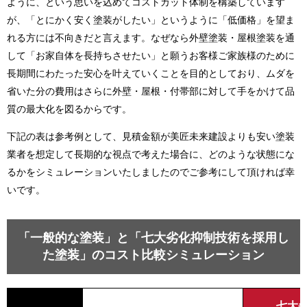
ように、という思いを込めてコストカット体制を構築しています
が、「とにかく安く塗装がしたい」というように「低価格」を望ま
れる方には不向きだと言えます。なぜなら外壁塗装・屋根塗装を通
して「お家自体を長持ちさせたい」と願うお客様ご家族様のために
長期間にわたった安心を叶えていくことを目的としており、ムダを
省いた分の費用はさらに外壁・屋根・付帯部に対して手をかけて品
質の最大化を図るからです。
下記の表は参考例として、見積金額が美匠未来建設よりも安い塗装
業者を想定して長期的な視点で考えた場合に、どのような状態にな
るかをシミュレーションいたしましたのでご参考にして頂ければ幸
いです。
「一般的な塗装」と「七大劣化抑制技術を採用し
た塗装」のコスト比較シミュレーション
七大