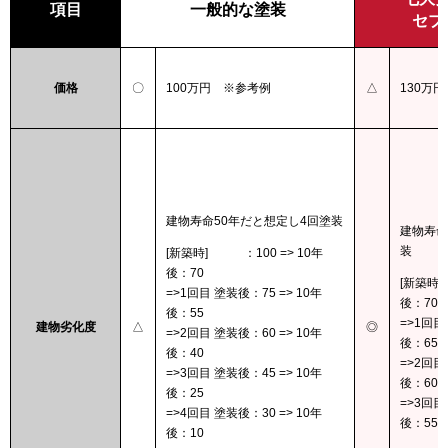
項目
一般的な塗装
セブ
価格
〇
100万円 ※参考例
△
130万
建物寿命50年だと想定し4回塗装
建物寿命
装
[新築時] ：100 => 10年
後：70
[新築時]
=>1回目 塗装後：75 => 10年
後：70
後：55
=>1回目
建物劣化度
△
◎
=>2回目 塗装後：60 => 10年
後：65
後：40
=>2回目
=>3回目 塗装後：45 => 10年
後：60
後：25
=>3回目
=>4回目 塗装後：30 => 10年
後：55
後：10