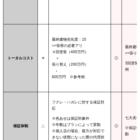
最終建物劣化度：10
=>張替の必要アリ
最終建物
４回塗装（400万円）
=>張り
トータルコスト
✕
＋
◎
3回塗装
張り替え（200万円）
例
↓
600万円 ※参考例
フクレ・ハガレに対する保証対
応
七大劣化
※色あせは保証対象外
※年数はプランによって変動
保証体制
△
◎
※保証年
※個人店の場合、親方が対応で
動
きない状態になった際の代理担