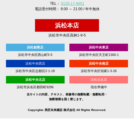
TEL：
0120-17-6651
電話受付時間： 8:00 ～ 21:00 / 年中無休
浜松本店
浜松市中央区高林1-9-5
浜松創業店
浜松中央東店
浜松市中央区西山町5-5
浜松市中央区天王町1300-1
浜松中央西店
浜松中央南店
浜松市中央区志都呂2-1-18
浜松市中央区領家1-3-26
浜松中央北店
浜松浜名店
浜松市浜名区都田町9296
現在準備中
当サイトの内容、テキスト、画像等の無断転載・無断転用・
無断複製を固く禁じます。
Copyrightc 美匠未来建設 株式会社 All Rights Reserved.