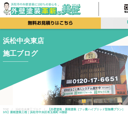
浜松中央東店
施工ブログ
TOP / 浜松中央東工ブログ /
【外壁塗装・屋根塗装［フッ素ハイブリッド型無機プラン］
3/5】屋根塗装工程｜浜松市中央区有玉南町 K様邸