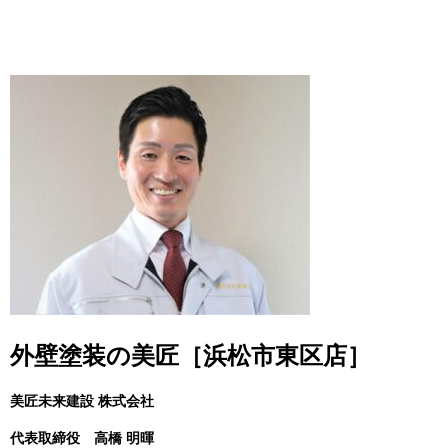
外壁塗装の美匠［浜松市東区店］
美匠未来建設 株式会社
代表取締役
高橋 明暉