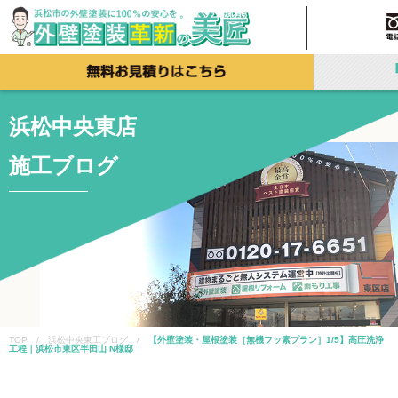
浜松中央東店
施工ブログ
TOP / 浜松中央東工ブログ /
【外壁塗装・屋根塗装［無機フッ素プラン］1/5】高圧洗浄
工程｜浜松市東区半田山 N様邸