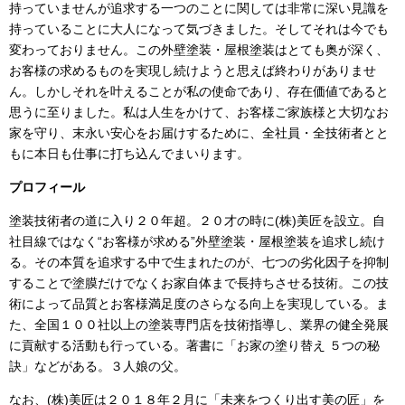
持っていませんが追求する一つのことに関しては非常に深い見識を
持っていることに大人になって気づきました。そしてそれは今でも
変わっておりません。この外壁塗装・屋根塗装はとても奥が深く、
お客様の求めるものを実現し続けようと思えば終わりがありませ
ん。しかしそれを叶えることが私の使命であり、存在価値であると
思うに至りました。私は人生をかけて、お客様ご家族様と大切なお
家を守り、末永い安心をお届けするために、全社員・全技術者とと
もに本日も仕事に打ち込んでまいります。
プロフィール
塗装技術者の道に入り２０年超。２０才の時に
(
株
)
美匠を設立。自
社目線ではなく“お客様が求める”外壁塗装・屋根塗装を追求し続け
る。その本質を追求する中で生まれたのが、七つの劣化因子を抑制
することで塗膜だけでなくお家自体まで長持ちさせる技術。この技
術によって品質とお客様満足度のさらなる向上を実現している。ま
た、全国１００社以上の塗装専門店を技術指導し、業界の健全発展
に貢献する活動も行っている。著書に「お家の塗り替え ５つの秘
訣」などがある。３人娘の父。
なお、
(
株
)
美匠は２０１８年２月に「未来をつくり出す美の匠」を