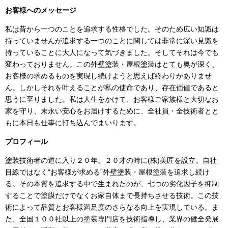
お客様へのメッセージ
私は昔から一つのことを追求する性格でした。そのため広い知識は
持っていませんが追求する一つのことに関しては非常に深い見識を
持っていることに大人になって気づきました。そしてそれは今でも
変わっておりません。この外壁塗装・屋根塗装はとても奥が深く、
お客様の求めるものを実現し続けようと思えば終わりがありませ
ん。しかしそれを叶えることが私の使命であり、存在価値であると
思うに至りました。私は人生をかけて、お客様ご家族様と大切なお
家を守り、末永い安心をお届けするために、全社員・全技術者とと
もに本日も仕事に打ち込んでまいります。
プロフィール
塗装技術者の道に入り２０年。２０才の時に
(
株
)
美匠を設立。自社
目線ではなく“お客様が求める”外壁塗装・屋根塗装を追求し続け
る。その本質を追求する中で生まれたのが、七つの劣化因子を抑制
することで塗膜だけでなくお家自体まで長持ちさせる技術。この技
術によって品質とお客様満足度のさらなる向上を実現している。ま
た、全国１００社以上の塗装専門店を技術指導し、業界の健全発展