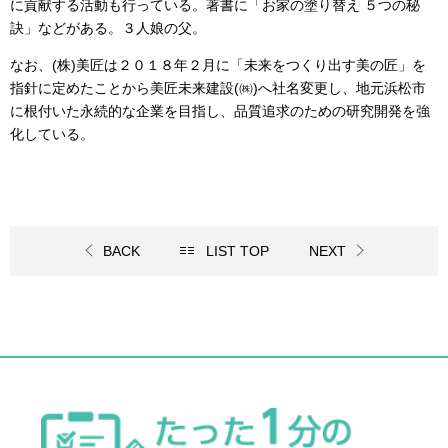
に貢献する活動も行っている。著書に「お家の塗り替え ５つの秘
訣」などがある。３人娘の父。
なお、
(
株
)
美匠は２０１８年２月に「未来をつくり出す美の匠」を
指針に定めたことから美匠未来建設
(
㈱
)
へ社名変更し、地元浜松市
に根付いた永続的な企業を目指し、品質追求のための研究開発を強
化している。
BACK
LIST TOP
NEXT