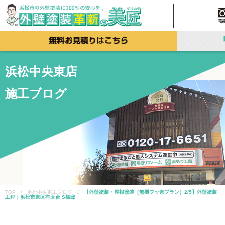
浜松中央東店
施工ブログ
TOP / 浜松中央東工ブログ /
【外壁塗装・屋根塗装［無機フッ素プラン］2/5】外壁塗装
工程｜浜松市東区有玉台 S様邸