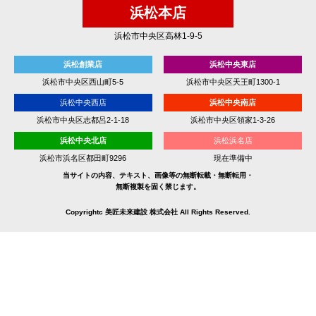
浜松本店
浜松市中央区高林1-9-5
浜松創業店
浜松中央東店
浜松市中央区西山町5-5
浜松市中央区天王町1300-1
浜松中央西店
浜松中央南店
浜松市中央区志都呂2-1-18
浜松市中央区領家1-3-26
浜松中央北店
浜松浜名店
浜松市浜名区都田町9296
現在準備中
当サイトの内容、テキスト、画像等の無断転載・無断転用・
無断複製を固く禁じます。
Copyrightc 美匠未来建設 株式会社 All Rights Reserved.