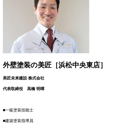
外壁塗装の美匠［浜松中央東店］
美匠未来建設 株式会社
代表取締役
高橋 明暉
■一級塗装技能士
■建築塗装指導員