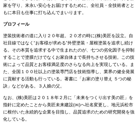
家を守り、末永い安心をお届けするために、全社員・全技術者とと
もに本日も仕事に打ち込んでまいります。
プロフィール
塗装技術者の道に入り２０年超。２０才の時に
(
株
)
美匠を設立。自
社目線ではなく“お客様が求める”外壁塗装・屋根塗装を追求し続け
る。その本質を追求する中で生まれたのが、七つの劣化因子を抑制
することで塗膜だけでなくお家自体まで長持ちさせる技術。この技
術によって品質とお客様満足度のさらなる向上を実現している。ま
た、全国１００社以上の塗装専門店を技術指導し、業界の健全発展
に貢献する活動も行っている。著書に「お家の塗り替え ５つの秘
訣」などがある。３人娘の父。
なお、
(
株
)
美匠は２０１８年２月に「未来をつくり出す美の匠」を
指針に定めたことから美匠未来建設
(
㈱
)
へ社名変更し、地元浜松市
に根付いた永続的な企業を目指し、品質追求のための研究開発を強
化している。