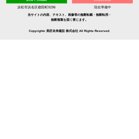
浜松市浜名区都田町9296
現在準備中
当サイトの内容、テキスト、画像等の無断転載・無断転用・
無断複製を固く禁じます。
Copyrightc 美匠未来建設 株式会社 All Rights Reserved.