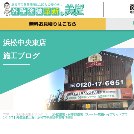
浜松中央東店
施工ブログ
TOP / 浜松中央東工ブログ /
【外壁塗装・付帯部塗装［スーパー無機ハイブリッドプラ
ン］3/5】外壁塗装工程｜浜松市中央区中郡町 S様邸