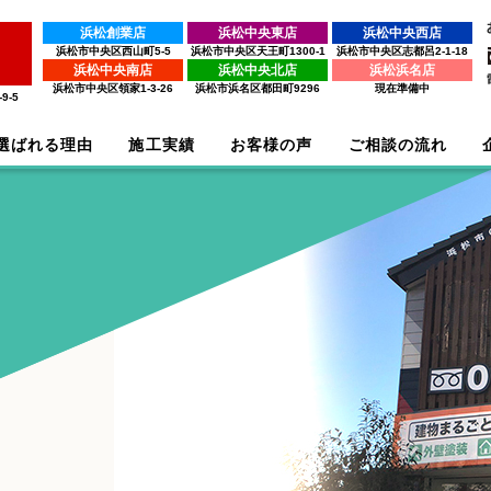
浜松創業店
浜松中央東店
浜松中央西店
浜松市中央区西山町5-5
浜松市中央区天王町1300-1
浜松市中央区志都呂2-1-18
浜松中央南店
浜松中央北店
浜松浜名店
浜松市中央区領家1-3-26
浜松市浜名区都田町9296
現在準備中
9-5
選ばれる理由
施工実績
お客様の声
ご相談の流れ