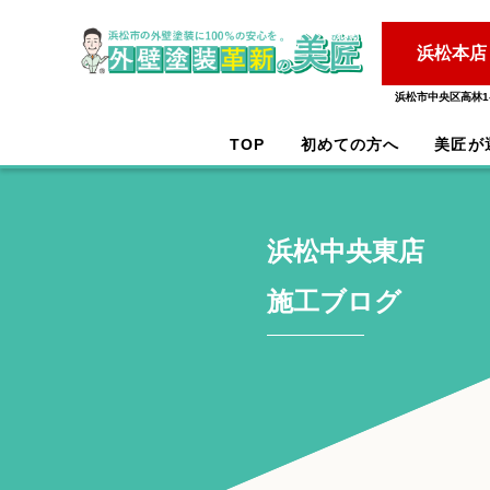
浜松本店
浜松市中央区高林1-
TOP
初めての方へ
美匠が
浜松中央東店
施工ブログ