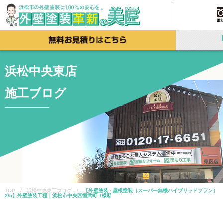
浜松中央東店
施工ブログ
TOP / 浜松中央東工ブログ /
【外壁塗装・屋根塗装［スーパー無機ハイブリッドプラン］
2/5】外壁塗装工程｜浜松市中央区恒武町 T様邸