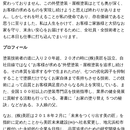
変わっておりません。この外壁塗装・屋根塗装はとても奥が深く、
お客様の求めるものを実現し続けようと思えば終わりがありませ
ん。しかしそれを叶えることが私の使命であり、存在価値であると
思うに至りました。私は人生をかけて、お客様ご家族様と大切なお
家を守り、末永い安心をお届けするために、全社員・全技術者とと
もに本日も仕事に打ち込んでまいります。
プロフィール
塗装技術者の道に入り２０年超。２０才の時に
(
株
)
美匠を設立。自
社目線ではなく“お客様が求める”外壁塗装・屋根塗装を追求し続け
る。その本質を追求する中で生まれたのが、七つの劣化因子を抑制
することで塗膜だけでなくお家自体まで長持ちさせる技術。この技
術によって品質とお客様満足度のさらなる向上を実現している。ま
た、全国１００社以上の塗装専門店を技術指導し、業界の健全発展
に貢献する活動も行っている。著書に「お家の塗り替え ５つの秘
訣」などがある。３人娘の父。
なお、
(
株
)
美匠は２０１８年２月に「未来をつくり出す美の匠」を
指針に定めたことから美匠未来建設
(
㈱
)
へ社名変更し、地元浜松市
に根付いた永続的な企業を目指し、品質追求のための研究開発を強