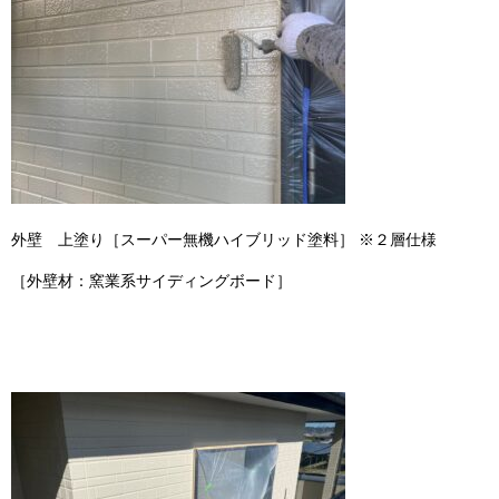
外壁 上塗り［スーパー無機ハイブリッド塗料］ ※２層仕様
［外壁材：窯業系サイディングボード］