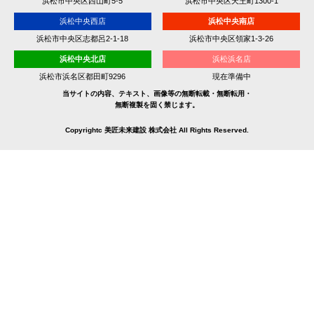
浜松市中央区西山町5-5
浜松市中央区天王町1300-1
浜松中央西店
浜松中央南店
浜松市中央区志都呂2-1-18
浜松市中央区領家1-3-26
浜松中央北店
浜松浜名店
浜松市浜名区都田町9296
現在準備中
当サイトの内容、テキスト、画像等の無断転載・無断転用・
無断複製を固く禁じます。
Copyrightc 美匠未来建設 株式会社 All Rights Reserved.