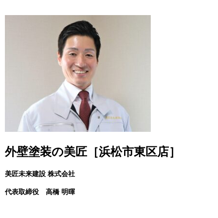
外壁塗装の美匠［浜松市東区店］
美匠未来建設 株式会社
代表取締役
高橋 明暉