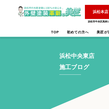
浜松本店
浜松市中央区高林1-
TOP
初めての方へ
美匠が
浜松中央東店
施工ブログ