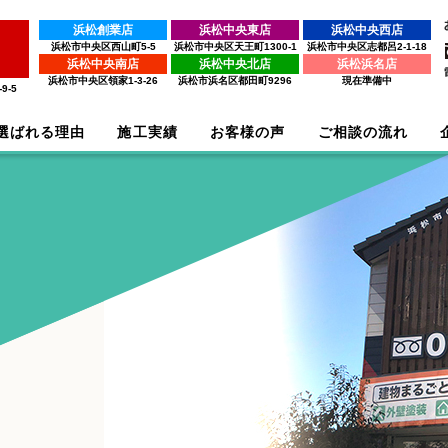
浜松創業店
浜松中央東店
浜松中央西店
浜松市中央区西山町5-5
浜松市中央区天王町1300-1
浜松市中央区志都呂2-1-18
浜松中央南店
浜松中央北店
浜松浜名店
浜松市中央区領家1-3-26
浜松市浜名区都田町9296
現在準備中
9-5
選ばれる理由
施工実績
お客様の声
ご相談の流れ