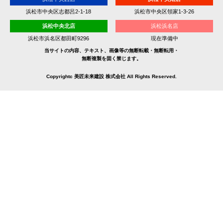
浜松市中央区志都呂2-1-18
浜松市中央区領家1-3-26
浜松中央北店
浜松浜名店
浜松市浜名区都田町9296
現在準備中
当サイトの内容、テキスト、画像等の無断転載・無断転用・
無断複製を固く禁じます。
Copyrightc 美匠未来建設 株式会社 All Rights Reserved.