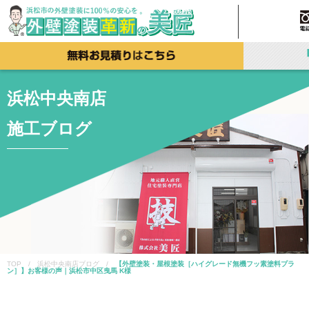
浜松中央南店
施工ブログ
TOP / 浜松中央南店ブログ /
【外壁塗装・屋根塗装［ハイグレード無機フッ素塗料プラ
ン］】お客様の声｜浜松市中区曳馬 K様