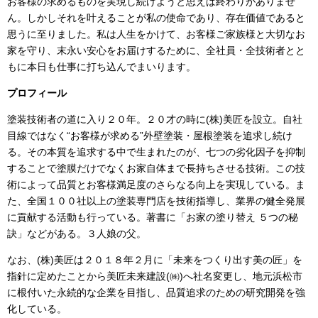
お客様の求めるものを実現し続けようと思えば終わりがありませ
ん。しかしそれを叶えることが私の使命であり、存在価値であると
思うに至りました。私は人生をかけて、お客様ご家族様と大切なお
家を守り、末永い安心をお届けするために、全社員・全技術者とと
もに本日も仕事に打ち込んでまいります。
プロフィール
塗装技術者の道に入り２０年。２０才の時に
(
株
)
美匠を設立。自社
目線ではなく“お客様が求める”外壁塗装・屋根塗装を追求し続け
る。その本質を追求する中で生まれたのが、七つの劣化因子を抑制
することで塗膜だけでなくお家自体まで長持ちさせる技術。この技
術によって品質とお客様満足度のさらなる向上を実現している。ま
た、全国１００社以上の塗装専門店を技術指導し、業界の健全発展
に貢献する活動も行っている。著書に「お家の塗り替え ５つの秘
訣」などがある。３人娘の父。
なお、
(
株
)
美匠は２０１８年２月に「未来をつくり出す美の匠」を
指針に定めたことから美匠未来建設
(
㈱
)
へ社名変更し、地元浜松市
に根付いた永続的な企業を目指し、品質追求のための研究開発を強
化している。