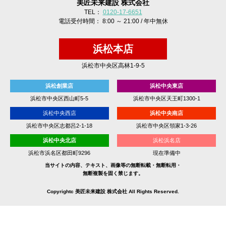
美匠未来建設 株式会社
TEL：
0120-17-6651
電話受付時間： 8:00 ～ 21:00 / 年中無休
浜松本店
浜松市中央区高林1-9-5
浜松創業店
浜松中央東店
浜松市中央区西山町5-5
浜松市中央区天王町1300-1
浜松中央西店
浜松中央南店
浜松市中央区志都呂2-1-18
浜松市中央区領家1-3-26
浜松中央北店
浜松浜名店
浜松市浜名区都田町9296
現在準備中
当サイトの内容、テキスト、画像等の無断転載・無断転用・
無断複製を固く禁じます。
Copyrightc 美匠未来建設 株式会社 All Rights Reserved.