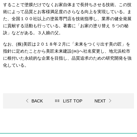
することで塗膜だけでなくお家自体まで長持ちさせる技術。この技
術によって品質とお客様満足度のさらなる向上を実現している。ま
た、全国１００社以上の塗装専門店を技術指導し、業界の健全発展
に貢献する活動も行っている。著書に「お家の塗り替え ５つの秘
訣」などがある。３人娘の父。
なお、
(
株
)
美匠は２０１８年２月に「未来をつくり出す美の匠」を
指針に定めたことから美匠未来建設
(
㈱
)
へ社名変更し、地元浜松市
に根付いた永続的な企業を目指し、品質追求のための研究開発を強
化している。
BACK
LIST TOP
NEXT