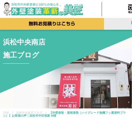
浜松中央南店
施工ブログ
TOP / 浜松中央南店ブログ /
【外壁塗装・屋根塗装［ハイグレード無機フッ素塗料プラ
ン］】お客様の声｜浜松市中区領家 M様