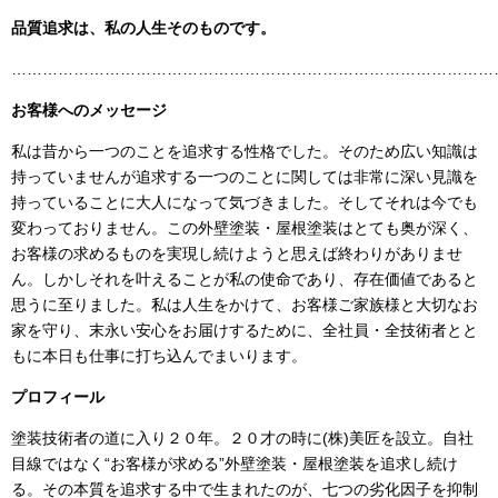
品質追求は、私の人生そのものです。
……………………………………………………………………………………
お客様へのメッセージ
私は昔から一つのことを追求する性格でした。そのため広い知識は
持っていませんが追求する一つのことに関しては非常に深い見識を
持っていることに大人になって気づきました。そしてそれは今でも
変わっておりません。この外壁塗装・屋根塗装はとても奥が深く、
お客様の求めるものを実現し続けようと思えば終わりがありませ
ん。しかしそれを叶えることが私の使命であり、存在価値であると
思うに至りました。私は人生をかけて、お客様ご家族様と大切なお
家を守り、末永い安心をお届けするために、全社員・全技術者とと
もに本日も仕事に打ち込んでまいります。
プロフィール
塗装技術者の道に入り２０年。２０才の時に
(
株
)
美匠を設立。自社
目線ではなく“お客様が求める”外壁塗装・屋根塗装を追求し続け
る。その本質を追求する中で生まれたのが、七つの劣化因子を抑制