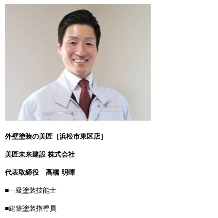
外壁塗装の美匠［浜松市東区店］
美匠未来建設 株式会社
代表取締役
高橋 明暉
■一級塗装技能士
■建築塗装指導員