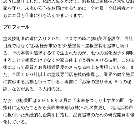
思うに至りました。私は人生をかけて、お客様ご家族様と大切なお
家を守り、末永い安心をお届けするために、全社員・全技術者とと
もに本日も仕事に打ち込んでまいります。
プロフィール
塗装技術者の道に入り２０年。２０才の時に
(
株
)
美匠を設立。自社
目線ではなく“お客様が求める”外壁塗装・屋根塗装を追求し続け
る。その本質を追求する中で生まれたのが、七つの劣化因子を抑制
することで塗膜だけでなくお家自体まで長持ちさせる技術。この技
術によって品質とお客様満足度のさらなる向上を実現している。ま
た、全国１００社以上の塗装専門店を技術指導し、業界の健全発展
に貢献する活動も行っている。著書に「お家の塗り替え ５つの秘
訣」などがある。３人娘の父。
なお、
(
株
)
美匠は２０１８年２月に「未来をつくり出す美の匠」を
指針に定めたことから美匠未来建設
(
株
)
へ社名変更し、地元浜松市
に根付いた永続的な企業を目指し、品質追求のための研究開発を強
化している。