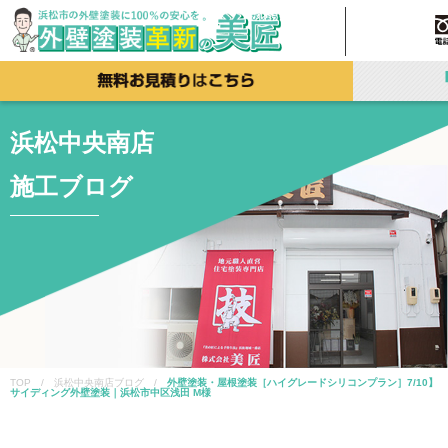
浜松中央南店
施工ブログ
TOP / 浜松中央南店ブログ /
外壁塗装・屋根塗装［ハイグレードシリコンプラン］7/10】
サイディング外壁塗装｜浜松市中区浅田 M様