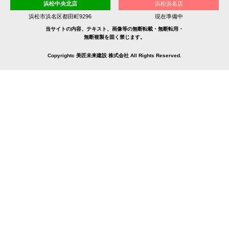
浜松中央北店
浜松浜名店
浜松市浜名区都田町9296
現在準備中
当サイトの内容、テキスト、画像等の無断転載・無断転用・
無断複製を固く禁じます。
Copyrightc 美匠未来建設 株式会社 All Rights Reserved.