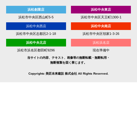
浜松創業店
浜松中央東店
浜松市中央区西山町5-5
浜松市中央区天王町1300-1
浜松中央西店
浜松中央南店
浜松市中央区志都呂2-1-18
浜松市中央区領家1-3-26
浜松中央北店
浜松浜名店
浜松市浜名区都田町9296
現在準備中
当サイトの内容、テキスト、画像等の無断転載・無断転用・
無断複製を固く禁じます。
Copyrightc 美匠未来建設 株式会社 All Rights Reserved.