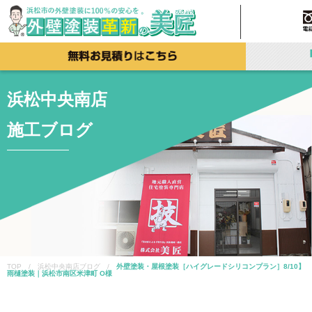
浜松中央南店
施工ブログ
TOP / 浜松中央南店ブログ /
外壁塗装・屋根塗装［ハイグレードシリコンプラン］8/10】
雨樋塗装｜浜松市南区米津町 O様