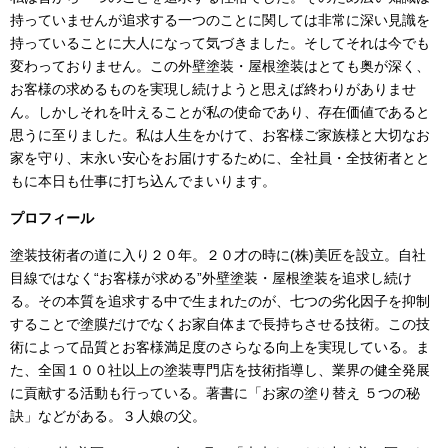
持っていませんが追求する一つのことに関しては非常に深い見識を
持っていることに大人になって気づきました。そしてそれは今でも
変わっておりません。この外壁塗装・屋根塗装はとても奥が深く、
お客様の求めるものを実現し続けようと思えば終わりがありませ
ん。しかしそれを叶えることが私の使命であり、存在価値であると
思うに至りました。私は人生をかけて、お客様ご家族様と大切なお
家を守り、末永い安心をお届けするために、全社員・全技術者とと
もに本日も仕事に打ち込んでまいります。
プロフィール
塗装技術者の道に入り２０年。２０才の時に
(
株
)
美匠を設立。自社
目線ではなく“お客様が求める”外壁塗装・屋根塗装を追求し続け
る。その本質を追求する中で生まれたのが、七つの劣化因子を抑制
することで塗膜だけでなくお家自体まで長持ちさせる技術。この技
術によって品質とお客様満足度のさらなる向上を実現している。ま
た、全国１００社以上の塗装専門店を技術指導し、業界の健全発展
に貢献する活動も行っている。著書に「お家の塗り替え ５つの秘
訣」などがある。３人娘の父。