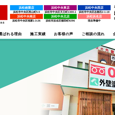
浜松創業店
浜松中央東店
浜松中央西店
浜松市中央区西山町5-5
浜松市中央区天王町1300-1
浜松市中央区志都呂2-1-18
浜松中央南店
浜松中央北店
浜松浜名店
浜松市中央区領家1-3-26
浜松市浜名区都田町9296
現在準備中
9-5
選ばれる理由
施工実績
お客様の声
ご相談の流れ