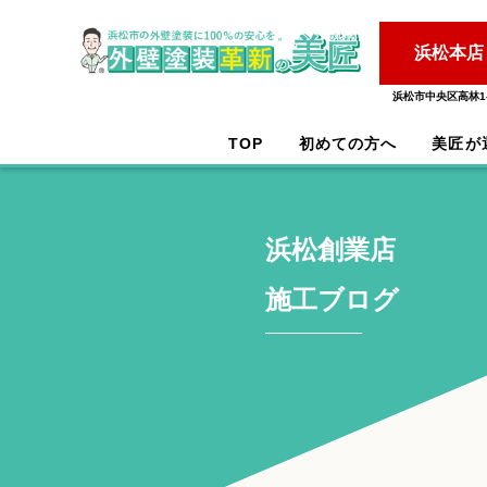
浜松本店
浜松市中央区高林1-
TOP
初めての方へ
美匠が
浜松創業店
施工ブログ