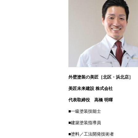
外壁塗装の美匠［北区・浜北店］
美匠未来建設 株式会社
代表取締役
高橋 明暉
■一級塗装技能士
■建築塗装指導員
■塗料／工法開発技術者