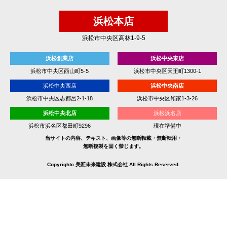
浜松本店
浜松市中央区高林1-9-5
浜松創業店
浜松中央東店
浜松市中央区西山町5-5
浜松市中央区天王町1300-1
浜松中央西店
浜松中央南店
浜松市中央区志都呂2-1-18
浜松市中央区領家1-3-26
浜松中央北店
浜松浜名店
浜松市浜名区都田町9296
現在準備中
当サイトの内容、テキスト、画像等の無断転載・無断転用・
無断複製を固く禁じます。
Copyrightc 美匠未来建設 株式会社 All Rights Reserved.