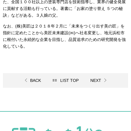
た、全国１００社以上の塗装専門店を技術指導し、業界の健全発展
に貢献する活動も行っている。著書に「お家の塗り替え ５つの秘
訣」などがある。３人娘の父。
なお、
(
株
)
美匠は２０１８年２月に「未来をつくり出す美の匠」を
指針に定めたことから美匠未来建設
(
㈱
)
へ社名変更し、地元浜松市
に根付いた永続的な企業を目指し、品質追求のための研究開発を強
化している。
BACK
LIST TOP
NEXT