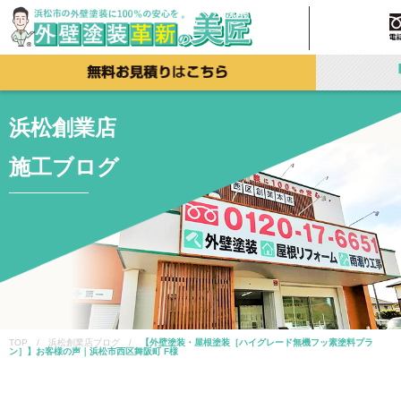
浜松創業店
施工ブログ
TOP / 浜松創業店ブログ /
【外壁塗装・屋根塗装［ハイグレード無機フッ素塗料プラ
ン］】お客様の声｜浜松市西区舞阪町 F様