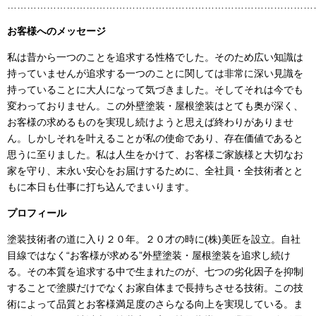
……………………………………………………………………………………
お客様へのメッセージ
私は昔から一つのことを追求する性格でした。そのため広い知識は
持っていませんが追求する一つのことに関しては非常に深い見識を
持っていることに大人になって気づきました。そしてそれは今でも
変わっておりません。この外壁塗装・屋根塗装はとても奥が深く、
お客様の求めるものを実現し続けようと思えば終わりがありませ
ん。しかしそれを叶えることが私の使命であり、存在価値であると
思うに至りました。私は人生をかけて、お客様ご家族様と大切なお
家を守り、末永い安心をお届けするために、全社員・全技術者とと
もに本日も仕事に打ち込んでまいります。
プロフィール
塗装技術者の道に入り２０年。２０才の時に
(
株
)
美匠を設立。自社
目線ではなく“お客様が求める”外壁塗装・屋根塗装を追求し続け
る。その本質を追求する中で生まれたのが、七つの劣化因子を抑制
することで塗膜だけでなくお家自体まで長持ちさせる技術。この技
術によって品質とお客様満足度のさらなる向上を実現している。ま