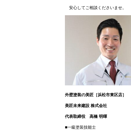
安心してご相談くださいませ。
外壁塗装の美匠［浜松市東区店］
美匠未来建設 株式会社
代表取締役
高橋 明暉
■一級塗装技能士