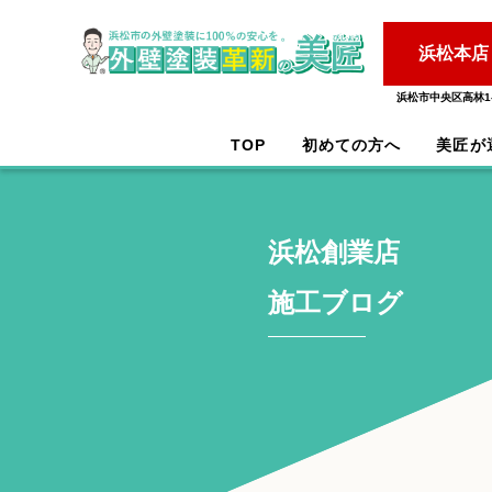
浜松本店
浜松市中央区高林1-
TOP
初めての方へ
美匠が
浜松創業店
施工ブログ