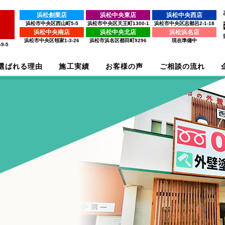
浜松創業店
浜松中央東店
浜松中央西店
浜松市中央区西山町5-5
浜松市中央区天王町1300-1
浜松市中央区志都呂2-1-18
浜松中央南店
浜松中央北店
浜松浜名店
浜松市中央区領家1-3-26
浜松市浜名区都田町9296
現在準備中
9-5
選ばれる理由
施工実績
お客様の声
ご相談の流れ