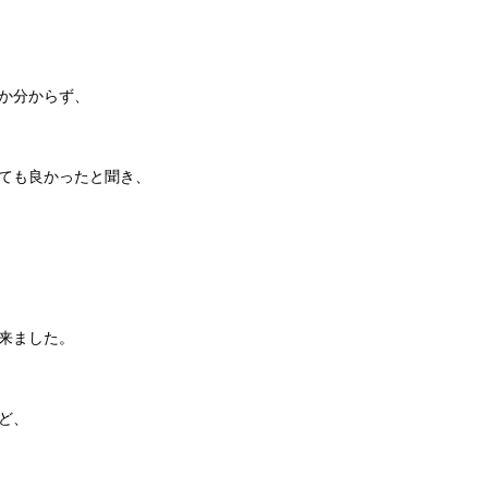
か分からず、
ても良かったと聞き、
来ました。
ど、