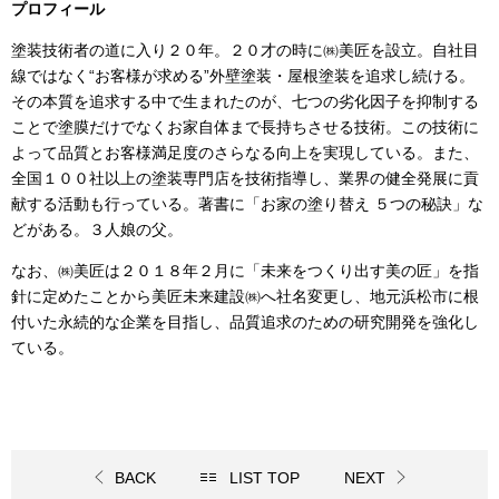
プロフィール
塗装技術者の道に入り２０年。２０才の時に㈱美匠を設立。自社目
線ではなく“お客様が求める”外壁塗装・屋根塗装を追求し続ける。
その本質を追求する中で生まれたのが、七つの劣化因子を抑制する
ことで塗膜だけでなくお家自体まで長持ちさせる技術。この技術に
よって品質とお客様満足度のさらなる向上を実現している。また、
全国１００社以上の塗装専門店を技術指導し、業界の健全発展に貢
献する活動も行っている。著書に「お家の塗り替え ５つの秘訣」な
どがある。３人娘の父。
なお、㈱美匠は２０１８年２月に「未来をつくり出す美の匠」を指
針に定めたことから美匠未来建設㈱へ社名変更し、地元浜松市に根
付いた永続的な企業を目指し、品質追求のための研究開発を強化し
ている。
BACK
LIST TOP
NEXT