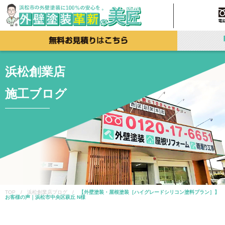
浜松創業店
施工ブログ
TOP / 浜松創業店ブログ /
【外壁塗装・屋根塗装［ハイグレードシリコン塗料プラン］】
お客様の声｜浜松市中央区萩丘 N様