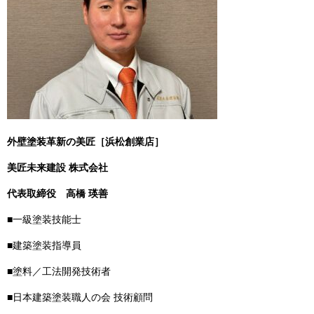
外壁塗装革新の美匠［浜松創業店］
美匠未来建設 株式会社
代表取締役
高橋 瑛善
■一級塗装技能士
■建築塗装指導員
■塗料／工法開発技術者
■日本建築塗装職人の会 技術顧問