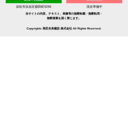
浜松市浜名区都田町9296
現在準備中
当サイトの内容、テキスト、画像等の無断転載・無断転用・
無断複製を固く禁じます。
Copyrightc 美匠未来建設 株式会社 All Rights Reserved.