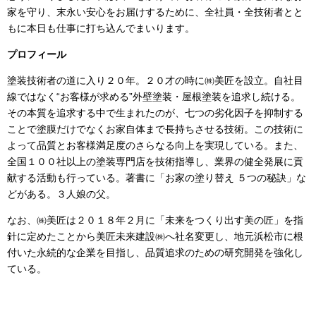
家を守り、末永い安心をお届けするために、全社員・全技術者とと
もに本日も仕事に打ち込んでまいります。
プロフィール
塗装技術者の道に入り２０年。２０才の時に㈱美匠を設立。自社目
線ではなく“お客様が求める”外壁塗装・屋根塗装を追求し続ける。
その本質を追求する中で生まれたのが、七つの劣化因子を抑制する
ことで塗膜だけでなくお家自体まで長持ちさせる技術。この技術に
よって品質とお客様満足度のさらなる向上を実現している。また、
全国１００社以上の塗装専門店を技術指導し、業界の健全発展に貢
献する活動も行っている。著書に「お家の塗り替え ５つの秘訣」な
どがある。３人娘の父。
なお、㈱美匠は２０１８年２月に「未来をつくり出す美の匠」を指
針に定めたことから美匠未来建設㈱へ社名変更し、地元浜松市に根
付いた永続的な企業を目指し、品質追求のための研究開発を強化し
ている。