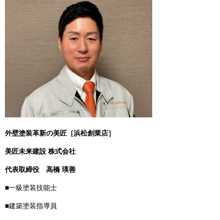
外壁塗装革新の美匠［浜松創業店］
美匠未来建設 株式会社
代表取締役
高橋 瑛善
■一級塗装技能士
■建築塗装指導員