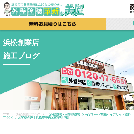
浜松創業店
施工ブログ
TOP / 浜松創業店ブログ /
【外壁塗装・付帯部塗装［ハイグレード無機ハイブリッド塗料
プラン］】お客様の声｜浜松市中央区富塚町 N様