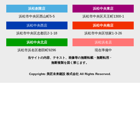
浜松創業店
浜松中央東店
浜松市中央区西山町5-5
浜松市中央区天王町1300-1
浜松中央西店
浜松中央南店
浜松市中央区志都呂2-1-18
浜松市中央区領家1-3-26
浜松中央北店
浜松浜名店
浜松市浜名区都田町9296
現在準備中
当サイトの内容、テキスト、画像等の無断転載・無断転用・
無断複製を固く禁じます。
Copyrightc 美匠未来建設 株式会社 All Rights Reserved.