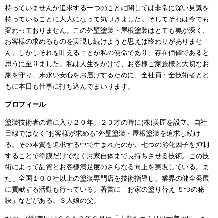
持っていませんが追求する一つのことに関しては非常に深い見識を
持っていることに大人になって気づきました。そしてそれは今でも
変わっておりません。この外壁塗装・屋根塗装はとても奥が深く、
お客様の求めるものを実現し続けようと思えば終わりがありませ
ん。しかしそれを叶えることが私の使命であり、存在価値であると
思うに至りました。私は人生をかけて、お客様ご家族様と大切なお
家を守り、末永い安心をお届けするために、全社員・全技術者とと
もに本日も仕事に打ち込んでまいります。
プロフィール
塗装技術者の道に入り２０年。２０才の時に
(
株
)
美匠を設立。自社
目線ではなく“お客様が求める”外壁塗装・屋根塗装を追求し続け
る。その本質を追求する中で生まれたのが、七つの劣化因子を抑制
することで塗膜だけでなくお家自体まで長持ちさせる技術。この技
術によって品質とお客様満足度のさらなる向上を実現している。ま
た、全国１００社以上の塗装専門店を技術指導し、業界の健全発展
に貢献する活動も行っている。著書に「お家の塗り替え ５つの秘
訣」などがある。３人娘の父。