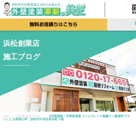
浜松創業店
施工ブログ
TOP / 浜松創業店ブログ /
【外壁塗装・付帯部塗装［ハイグレード無機フッ素塗料プラ
ン］】お客様の声｜浜松市中央区和合町 Y様