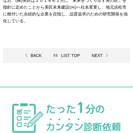
なお、
(
株
)
美匠は２０１８年２月に「未来をつくり出す美の匠」を
指針に定めたことから美匠未来建設
(
㈱
)
へ社名変更し、地元浜松市
に根付いた永続的な企業を目指し、品質追求のための研究開発を強
化している。
BACK
LIST TOP
NEXT