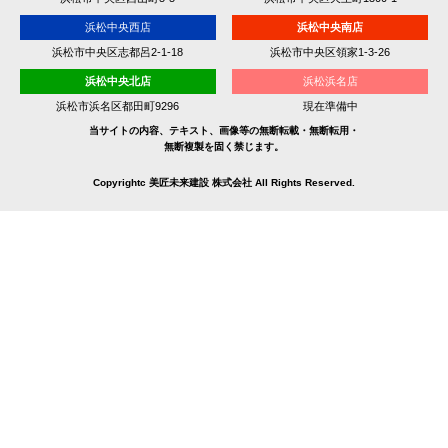
浜松中央西店
浜松中央南店
浜松市中央区志都呂2-1-18
浜松市中央区領家1-3-26
浜松中央北店
浜松浜名店
浜松市浜名区都田町9296
現在準備中
当サイトの内容、テキスト、画像等の無断転載・無断転用・
無断複製を固く禁じます。
Copyrightc 美匠未来建設 株式会社 All Rights Reserved.