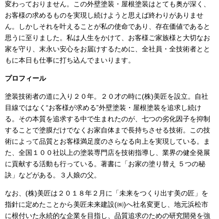
変わっておりません。この外壁塗装・屋根塗装はとても奥が深く、
お客様の求めるものを実現し続けようと思えば終わりがありませ
ん。しかしそれを叶えることが私の使命であり、存在価値であると
思うに至りました。私は人生をかけて、お客様ご家族様と大切なお
家を守り、末永い安心をお届けするために、全社員・全技術者とと
もに本日も仕事に打ち込んでまいります。
プロフィール
塗装技術者の道に入り２０年。２０才の時に
(
株
)
美匠を設立。自社
目線ではなく“お客様が求める”外壁塗装・屋根塗装を追求し続け
る。その本質を追求する中で生まれたのが、七つの劣化因子を抑制
することで塗膜だけでなくお家自体まで長持ちさせる技術。この技
術によって品質とお客様満足度のさらなる向上を実現している。ま
た、全国１００社以上の塗装専門店を技術指導し、業界の健全発展
に貢献する活動も行っている。著書に「お家の塗り替え ５つの秘
訣」などがある。３人娘の父。
なお、
(
株
)
美匠は２０１８年２月に「未来をつくり出す美の匠」を
指針に定めたことから美匠未来建設
(
㈱
)
へ社名変更し、地元浜松市
に根付いた永続的な企業を目指し、品質追求のための研究開発を強