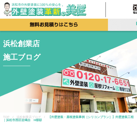
浜松創業店
施工ブログ
TOP / 浜松創業店ブログ /
【外壁塗装・屋根塗装事例［シリコンプラン］】外壁塗装工程
｜浜松市西区佐鳴台 H様邸