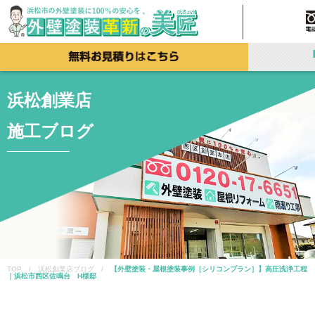
浜松創業店
施工ブログ
TOP / 浜松創業店ブログ /
【外壁塗装・屋根塗装事例［シリコンプラン］】高圧洗浄工程
｜浜松市西区佐鳴台 H様邸