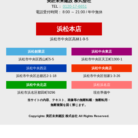
美匠未来建設 株式会社
TEL：
0120-17-6651
電話受付時間： 8:00 ～ 21:00 / 年中無休
浜松本店
浜松市中央区高林1-9-5
浜松創業店
浜松中央東店
浜松市中央区西山町5-5
浜松市中央区天王町1300-1
浜松中央西店
浜松中央南店
浜松市中央区志都呂2-1-18
浜松市中央区領家1-3-26
浜松中央北店
浜松浜名店
浜松市浜名区都田町9296
現在準備中
当サイトの内容、テキスト、画像等の無断転載・無断転用・
無断複製を固く禁じます。
Copyrightc 美匠未来建設 株式会社 All Rights Reserved.