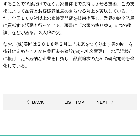
することで塗膜だけでなくお家自体まで長持ちさせる技術。この技
術によって品質とお客様満足度のさらなる向上を実現している。ま
た、全国１００社以上の塗装専門店を技術指導し、業界の健全発展
に貢献する活動も行っている。著書に「お家の塗り替え ５つの秘
訣」などがある。３人娘の父。
なお、
(
株
)
美匠は２０１８年２月に「未来をつくり出す美の匠」を
指針に定めたことから美匠未来建設
(
㈱
)
へ社名変更し、地元浜松市
に根付いた永続的な企業を目指し、品質追求のための研究開発を強
化している。
BACK
LIST TOP
NEXT