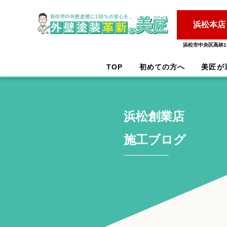
浜松本店
浜松市中央区高林1-
TOP
初めての方へ
美匠が
浜松創業店
施工ブログ