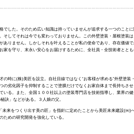
………………………………………………………………………………………
格でした。そのため広い知識は持っていませんが追求する一つのことに
。そしてそれは今でも変わっておりません。この外壁塗装・屋根塗装は
がありません。しかしそれを叶えることが私の使命であり、存在価値で
お家を守り、末永い安心をお届けするために、全社員・全技術者ととも
才の時に
(
株
)
美匠を設立。自社目線ではなく“お客様が求める”外壁塗装
つの劣化因子を抑制することで塗膜だけでなくお家自体まで長持ちさせ
ている。また、全国１００社以上の塗装専門店を技術指導し、業界の健
の秘訣」などがある。３人娘の父。
「未来をつくり出す美の匠」を指針に定めたことから美匠未来建設
(
㈱
)
のための研究開発を強化している。