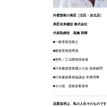
外壁塗装の美匠［北区・浜北店］
美匠未来建設 株式会社
代表取締役
高橋 明暉
■一級塗装技能士
■建築塗装指導員
■塗料／工法開発技術者
■日本建築塗装職人の会 技術顧問
■日本建築業者協議会 常務理事
■その他 資格多数保有
…………………………………………
品質追求は、私の人生そのものです