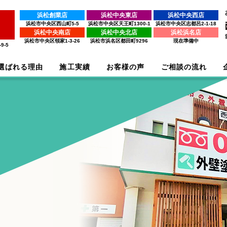
浜松創業店
浜松中央東店
浜松中央西店
浜松市中央区西山町5-5
浜松市中央区天王町1300-1
浜松市中央区志都呂2-1-18
浜松中央南店
浜松中央北店
浜松浜名店
浜松市中央区領家1-3-26
浜松市浜名区都田町9296
現在準備中
9-5
選ばれる理由
施工実績
お客様の声
ご相談の流れ