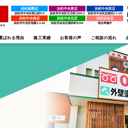
浜松創業店
浜松中央東店
浜松中央西店
浜松市中央区西山町5-5
浜松市中央区天王町1300-1
浜松市中央区志都呂2-1-18
浜松中央南店
浜松中央北店
浜松浜名店
浜松市中央区領家1-3-26
浜松市浜名区都田町9296
現在準備中
9-5
選ばれる理由
施工実績
お客様の声
ご相談の流れ