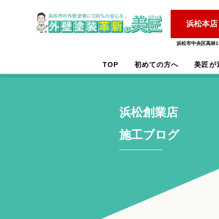
浜松本店
浜松市中央区高林1-
TOP
初めての方へ
美匠が
浜松創業店
施工ブログ