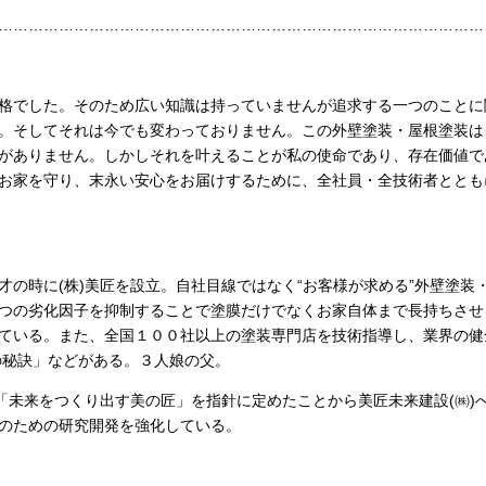
………………………………………………………………………………………
格でした。そのため広い知識は持っていませんが追求する一つのことに
。そしてそれは今でも変わっておりません。この外壁塗装・屋根塗装は
がありません。しかしそれを叶えることが私の使命であり、存在価値で
お家を守り、末永い安心をお届けするために、全社員・全技術者ととも
才の時に
(
株
)
美匠を設立。自社目線ではなく“お客様が求める”外壁塗装
つの劣化因子を抑制することで塗膜だけでなくお家自体まで長持ちさせ
ている。また、全国１００社以上の塗装専門店を技術指導し、業界の健
の秘訣」などがある。３人娘の父。
「未来をつくり出す美の匠」を指針に定めたことから美匠未来建設
(
㈱
)
のための研究開発を強化している。