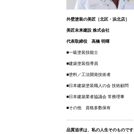
外壁塗装の美匠［北区・浜北店］
美匠未来建設 株式会社
代表取締役
高橋 明暉
■一級塗装技能士
■建築塗装指導員
■塗料／工法開発技術者
■日本建築塗装職人の会 技術顧問
■日本建築業者協議会 常務理事
■その他 資格多数保有
…………………………………………
品質追求は、私の人生そのものです