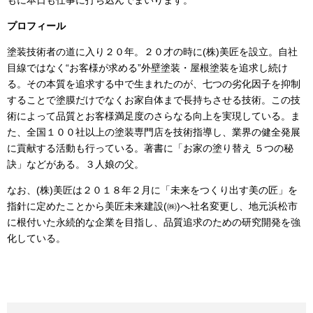
プロフィール
塗装技術者の道に入り２０年。２０才の時に
(
株
)
美匠を設立。自社
目線ではなく“お客様が求める”外壁塗装・屋根塗装を追求し続け
る。その本質を追求する中で生まれたのが、七つの劣化因子を抑制
することで塗膜だけでなくお家自体まで長持ちさせる技術。この技
術によって品質とお客様満足度のさらなる向上を実現している。ま
た、全国１００社以上の塗装専門店を技術指導し、業界の健全発展
に貢献する活動も行っている。著書に「お家の塗り替え ５つの秘
訣」などがある。３人娘の父。
なお、
(
株
)
美匠は２０１８年２月に「未来をつくり出す美の匠」を
指針に定めたことから美匠未来建設
(
㈱
)
へ社名変更し、地元浜松市
に根付いた永続的な企業を目指し、品質追求のための研究開発を強
化している。