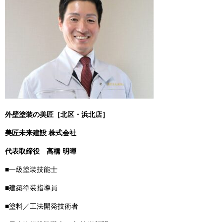
外壁塗装の美匠［北区・浜北店］
美匠未来建設 株式会社
代表取締役
高橋 明暉
■一級塗装技能士
■建築塗装指導員
■塗料／工法開発技術者