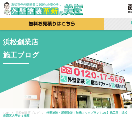
浜松創業店
施工ブログ
TOP / 浜松創業店ブログ /
外壁塗装・屋根塗装［無機フッソプラン］1/8】施工前｜浜松
市西区大平台 S様邸