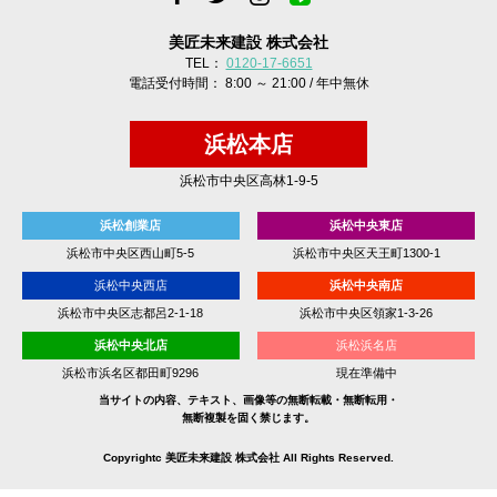
美匠未来建設 株式会社
TEL：
0120-17-6651
電話受付時間： 8:00 ～ 21:00 / 年中無休
浜松本店
浜松市中央区高林1-9-5
浜松創業店
浜松中央東店
浜松市中央区西山町5-5
浜松市中央区天王町1300-1
浜松中央西店
浜松中央南店
浜松市中央区志都呂2-1-18
浜松市中央区領家1-3-26
浜松中央北店
浜松浜名店
浜松市浜名区都田町9296
現在準備中
当サイトの内容、テキスト、画像等の無断転載・無断転用・
無断複製を固く禁じます。
Copyrightc 美匠未来建設 株式会社 All Rights Reserved.