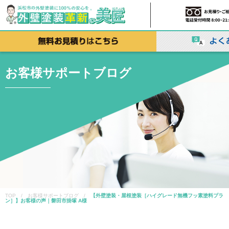
お客様サポートブログ
TOP / お客様サポートブログ /
【外壁塗装・屋根塗装［ハイグレード無機フッ素塗料プラ
ン］】お客様の声｜磐田市掛塚 A様