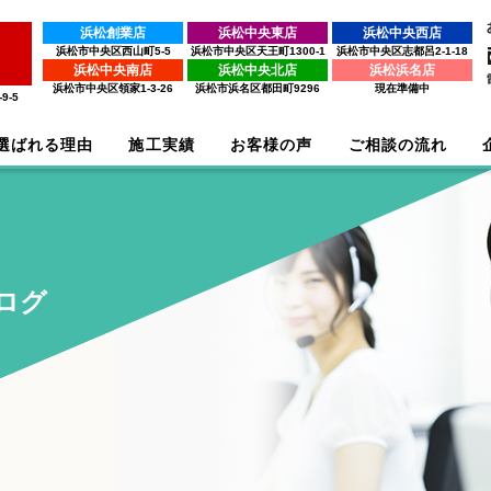
浜松創業店
浜松中央東店
浜松中央西店
浜松市中央区西山町5-5
浜松市中央区天王町1300-1
浜松市中央区志都呂2-1-18
浜松中央南店
浜松中央北店
浜松浜名店
浜松市中央区領家1-3-26
浜松市浜名区都田町9296
現在準備中
9-5
選ばれる理由
施工実績
お客様の声
ご相談の流れ
ログ