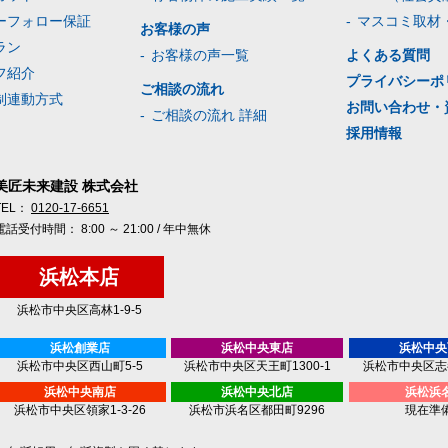
ーフォロー保証
マスコミ取材
お客様の声
ラン
お客様の声一覧
よくある質問
フ紹介
プライバシーポ
ご相談の流れ
制連動方式
お問い合わせ・
ご相談の流れ 詳細
採用情報
美匠未来建設 株式会社
TEL：
0120-17-6651
電話受付時間： 8:00 ～ 21:00 / 年中無休
浜松本店
浜松市中央区高林1-9-5
浜松創業店
浜松中央東店
浜松中央
浜松市中央区西山町5-5
浜松市中央区天王町1300-1
浜松市中央区志都
浜松中央南店
浜松中央北店
浜松浜
浜松市中央区領家1-3-26
浜松市浜名区都田町9296
現在準