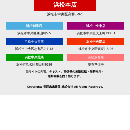
浜松本店
浜松市中央区高林1-9-5
浜松創業店
浜松中央東店
浜松市中央区西山町5-5
浜松市中央区天王町1300-1
浜松中央西店
浜松中央南店
浜松市中央区志都呂2-1-18
浜松市中央区領家1-3-26
浜松中央北店
浜松浜名店
浜松市浜名区都田町9296
現在準備中
当サイトの内容、テキスト、画像等の無断転載・無断転用・
無断複製を固く禁じます。
Copyrightc 美匠未来建設 株式会社 All Rights Reserved.