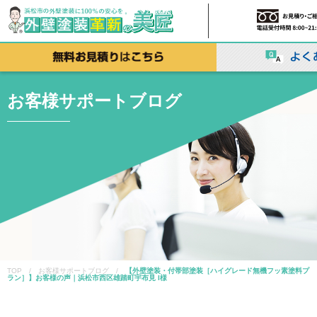
お客様サポートブログ
TOP / お客様サポートブログ /
【外壁塗装・付帯部塗装［ハイグレード無機フッ素塗料プ
ラン］】お客様の声｜浜松市西区雄踏町宇布見 I様