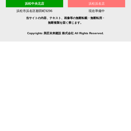
浜松中央北店
浜松浜名店
浜松市浜名区都田町9296
現在準備中
当サイトの内容、テキスト、画像等の無断転載・無断転用・
無断複製を固く禁じます。
Copyrightc 美匠未来建設 株式会社 All Rights Reserved.