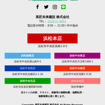
美匠未来建設 株式会社
TEL：
0120-17-6651
電話受付時間： 8:00 ～ 21:00 / 年中無休
浜松本店
浜松市中央区高林1-9-5
浜松創業店
浜松中央東店
浜松市中央区西山町5-5
浜松市中央区天王町1300-1
浜松中央西店
浜松中央南店
浜松市中央区志都呂2-1-18
浜松市中央区領家1-3-26
浜松中央北店
浜松浜名店
浜松市浜名区都田町9296
現在準備中
当サイトの内容、テキスト、画像等の無断転載・無断転用・
無断複製を固く禁じます。
Copyrightc 美匠未来建設 株式会社 All Rights Reserved.