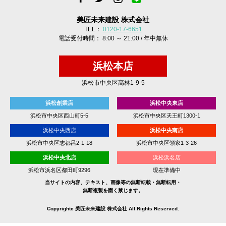
美匠未来建設 株式会社
TEL：
0120-17-6651
電話受付時間： 8:00 ～ 21:00 / 年中無休
浜松本店
浜松市中央区高林1-9-5
浜松創業店
浜松中央東店
浜松市中央区西山町5-5
浜松市中央区天王町1300-1
浜松中央西店
浜松中央南店
浜松市中央区志都呂2-1-18
浜松市中央区領家1-3-26
浜松中央北店
浜松浜名店
浜松市浜名区都田町9296
現在準備中
当サイトの内容、テキスト、画像等の無断転載・無断転用・
無断複製を固く禁じます。
Copyrightc 美匠未来建設 株式会社 All Rights Reserved.