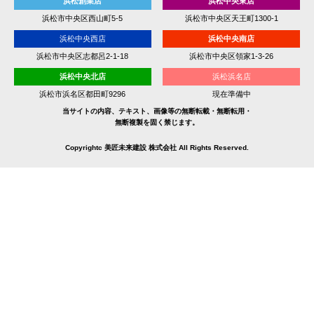
浜松創業店
浜松中央東店
浜松市中央区西山町5-5
浜松市中央区天王町1300-1
浜松中央西店
浜松中央南店
浜松市中央区志都呂2-1-18
浜松市中央区領家1-3-26
浜松中央北店
浜松浜名店
浜松市浜名区都田町9296
現在準備中
当サイトの内容、テキスト、画像等の無断転載・無断転用・
無断複製を固く禁じます。
Copyrightc 美匠未来建設 株式会社 All Rights Reserved.