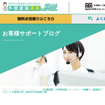
お客様サポートブログ
TOP / お客様サポートブログ /
【外壁塗装・付帯部塗装［ハイグレード無機フッ素塗料プ
ラン］】お客様の声｜浜松市中区蜆塚 K様