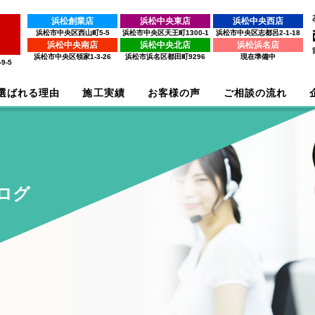
浜松創業店
浜松中央東店
浜松中央西店
浜松市中央区西山町5-5
浜松市中央区天王町1300-1
浜松市中央区志都呂2-1-18
浜松中央南店
浜松中央北店
浜松浜名店
浜松市中央区領家1-3-26
浜松市浜名区都田町9296
現在準備中
9-5
選ばれる理由
施工実績
お客様の声
ご相談の流れ
ログ