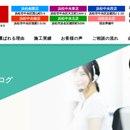
浜松創業店
浜松中央東店
浜松中央西店
浜松市中央区西山町5-5
浜松市中央区天王町1300-1
浜松市中央区志都呂2-1-18
浜松中央南店
浜松中央北店
浜松浜名店
浜松市中央区領家1-3-26
浜松市浜名区都田町9296
現在準備中
9-5
選ばれる理由
施工実績
お客様の声
ご相談の流れ
ログ