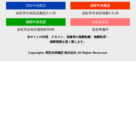
浜松中央西店
浜松中央南店
浜松市中央区志都呂2-1-18
浜松市中央区領家1-3-26
浜松中央北店
浜松浜名店
浜松市浜名区都田町9296
現在準備中
当サイトの内容、テキスト、画像等の無断転載・無断転用・
無断複製を固く禁じます。
Copyrightc 美匠未来建設 株式会社 All Rights Reserved.