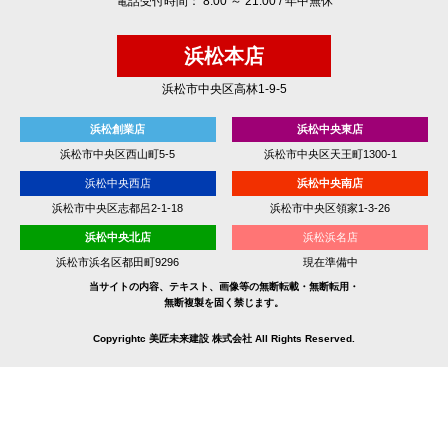
電話受付時間： 8:00 ～ 21:00 / 年中無休
浜松本店
浜松市中央区高林1-9-5
浜松創業店
浜松中央東店
浜松市中央区西山町5-5
浜松市中央区天王町1300-1
浜松中央西店
浜松中央南店
浜松市中央区志都呂2-1-18
浜松市中央区領家1-3-26
浜松中央北店
浜松浜名店
浜松市浜名区都田町9296
現在準備中
当サイトの内容、テキスト、画像等の無断転載・無断転用・
無断複製を固く禁じます。
Copyrightc 美匠未来建設 株式会社 All Rights Reserved.