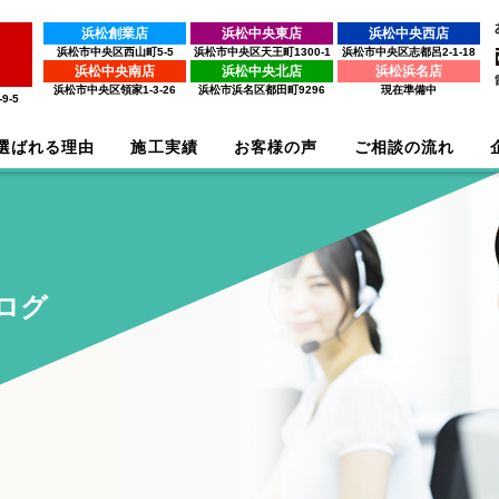
浜松創業店
浜松中央東店
浜松中央西店
浜松市中央区西山町5-5
浜松市中央区天王町1300-1
浜松市中央区志都呂2-1-18
浜松中央南店
浜松中央北店
浜松浜名店
浜松市中央区領家1-3-26
浜松市浜名区都田町9296
現在準備中
9-5
選ばれる理由
施工実績
お客様の声
ご相談の流れ
ログ