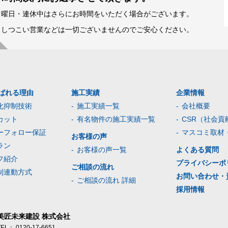
日曜日・連休中はさらにお時間をいただく場合がございます。
※しつこい営業などは一切ございませんのでご安心ください。
ばれる理由
施工実績
企業情報
化抑制技術
施工実績一覧
会社概要
カット
有名物件の施工実績一覧
CSR（社会貢
ーフォロー保証
マスコミ取材
お客様の声
ラン
お客様の声一覧
よくある質問
フ紹介
プライバシーポ
ご相談の流れ
制連動方式
お問い合わせ・
ご相談の流れ 詳細
採用情報
美匠未来建設 株式会社
TEL：
0120-17-6651