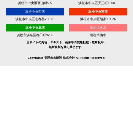
浜松市中央区西山町5-5
浜松市中央区天王町1300-1
浜松中央西店
浜松中央南店
浜松市中央区志都呂2-1-18
浜松市中央区領家1-3-26
浜松中央北店
浜松浜名店
浜松市浜名区都田町9296
現在準備中
当サイトの内容、テキスト、画像等の無断転載・無断転用・
無断複製を固く禁じます。
Copyrightc 美匠未来建設 株式会社 All Rights Reserved.