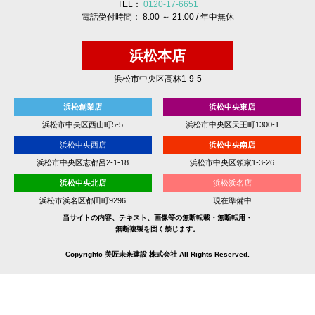
TEL：
0120-17-6651
電話受付時間： 8:00 ～ 21:00 / 年中無休
浜松本店
浜松市中央区高林1-9-5
浜松創業店
浜松中央東店
浜松市中央区西山町5-5
浜松市中央区天王町1300-1
浜松中央西店
浜松中央南店
浜松市中央区志都呂2-1-18
浜松市中央区領家1-3-26
浜松中央北店
浜松浜名店
浜松市浜名区都田町9296
現在準備中
当サイトの内容、テキスト、画像等の無断転載・無断転用・
無断複製を固く禁じます。
Copyrightc 美匠未来建設 株式会社 All Rights Reserved.