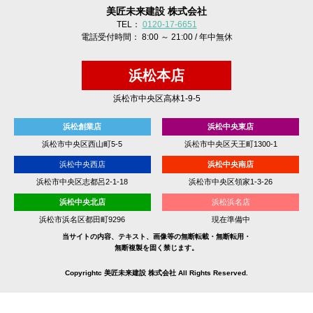
美匠未来建設 株式会社
TEL：
0120-17-6651
電話受付時間： 8:00 ～ 21:00 / 年中無休
浜松本店
浜松市中央区高林1-9-5
浜松創業店
浜松中央東店
浜松市中央区西山町5-5
浜松市中央区天王町1300-1
浜松中央西店
浜松中央南店
浜松市中央区志都呂2-1-18
浜松市中央区領家1-3-26
浜松中央北店
浜松浜名店
浜松市浜名区都田町9296
現在準備中
当サイトの内容、テキスト、画像等の無断転載・無断転用・
無断複製を固く禁じます。
Copyrightc 美匠未来建設 株式会社 All Rights Reserved.