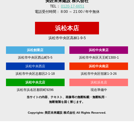
美匠未来建設 株式会社
TEL：
0120-17-6651
電話受付時間： 8:00 ～ 21:00 / 年中無休
浜松本店
浜松市中央区高林1-9-5
浜松創業店
浜松中央東店
浜松市中央区西山町5-5
浜松市中央区天王町1300-1
浜松中央西店
浜松中央南店
浜松市中央区志都呂2-1-18
浜松市中央区領家1-3-26
浜松中央北店
浜松浜名店
浜松市浜名区都田町9296
現在準備中
当サイトの内容、テキスト、画像等の無断転載・無断転用・
無断複製を固く禁じます。
Copyrightc 美匠未来建設 株式会社 All Rights Reserved.