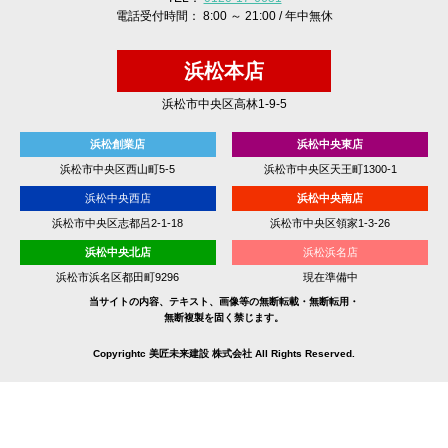
電話受付時間： 8:00 ～ 21:00 / 年中無休
浜松本店
浜松市中央区高林1-9-5
浜松創業店
浜松中央東店
浜松市中央区西山町5-5
浜松市中央区天王町1300-1
浜松中央西店
浜松中央南店
浜松市中央区志都呂2-1-18
浜松市中央区領家1-3-26
浜松中央北店
浜松浜名店
浜松市浜名区都田町9296
現在準備中
当サイトの内容、テキスト、画像等の無断転載・無断転用・
無断複製を固く禁じます。
Copyrightc 美匠未来建設 株式会社 All Rights Reserved.