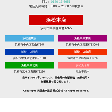
TEL：
0120-17-6651
電話受付時間： 8:00 ～ 21:00 / 年中無休
浜松本店
浜松市中央区高林1-9-5
浜松創業店
浜松中央東店
浜松市中央区西山町5-5
浜松市中央区天王町1300-1
浜松中央西店
浜松中央南店
浜松市中央区志都呂2-1-18
浜松市中央区領家1-3-26
浜松中央北店
浜松浜名店
浜松市浜名区都田町9296
現在準備中
当サイトの内容、テキスト、画像等の無断転載・無断転用・
無断複製を固く禁じます。
Copyrightc 美匠未来建設 株式会社 All Rights Reserved.