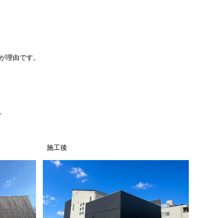
が理由です。
。
施工後