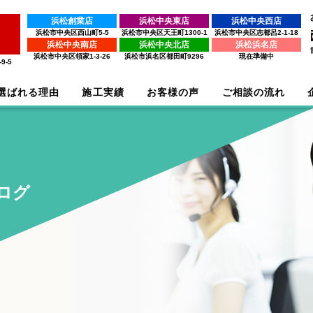
浜松創業店
浜松中央東店
浜松中央西店
浜松市中央区西山町5-5
浜松市中央区天王町1300-1
浜松市中央区志都呂2-1-18
浜松中央南店
浜松中央北店
浜松浜名店
浜松市中央区領家1-3-26
浜松市浜名区都田町9296
現在準備中
9-5
選ばれる理由
施工実績
お客様の声
ご相談の流れ
ログ