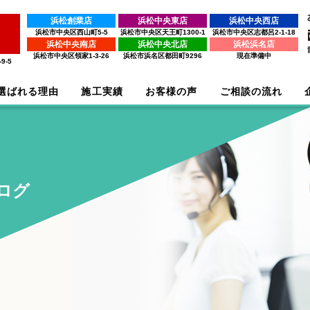
浜松創業店
浜松中央東店
浜松中央西店
浜松市中央区西山町5-5
浜松市中央区天王町1300-1
浜松市中央区志都呂2-1-18
浜松中央南店
浜松中央北店
浜松浜名店
浜松市中央区領家1-3-26
浜松市浜名区都田町9296
現在準備中
9-5
選ばれる理由
施工実績
お客様の声
ご相談の流れ
ログ