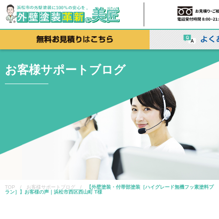
お客様サポートブログ
TOP / お客様サポートブログ /
【外壁塗装・付帯部塗装［ハイグレード無機フッ素塗料プ
ラン］】お客様の声｜浜松市西区西山町 T様