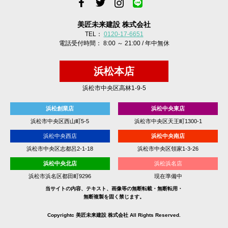
美匠未来建設 株式会社
TEL：
0120-17-6651
電話受付時間： 8:00 ～ 21:00 / 年中無休
浜松本店
浜松市中央区高林1-9-5
浜松創業店
浜松中央東店
浜松市中央区西山町5-5
浜松市中央区天王町1300-1
浜松中央西店
浜松中央南店
浜松市中央区志都呂2-1-18
浜松市中央区領家1-3-26
浜松中央北店
浜松浜名店
浜松市浜名区都田町9296
現在準備中
当サイトの内容、テキスト、画像等の無断転載・無断転用・
無断複製を固く禁じます。
Copyrightc 美匠未来建設 株式会社 All Rights Reserved.