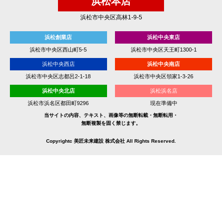
浜松本店
浜松市中央区高林1-9-5
浜松創業店
浜松中央東店
浜松市中央区西山町5-5
浜松市中央区天王町1300-1
浜松中央西店
浜松中央南店
浜松市中央区志都呂2-1-18
浜松市中央区領家1-3-26
浜松中央北店
浜松浜名店
浜松市浜名区都田町9296
現在準備中
当サイトの内容、テキスト、画像等の無断転載・無断転用・
無断複製を固く禁じます。
Copyrightc 美匠未来建設 株式会社 All Rights Reserved.