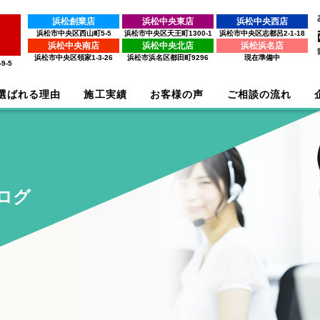
浜松創業店
浜松中央東店
浜松中央西店
浜松市中央区西山町5-5
浜松市中央区天王町1300-1
浜松市中央区志都呂2-1-18
浜松中央南店
浜松中央北店
浜松浜名店
浜松市中央区領家1-3-26
浜松市浜名区都田町9296
現在準備中
9-5
選ばれる理由
施工実績
お客様の声
ご相談の流れ
ログ