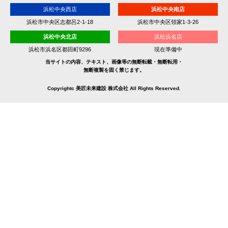
浜松中央西店
浜松中央南店
浜松市中央区志都呂2-1-18
浜松市中央区領家1-3-26
浜松中央北店
浜松浜名店
浜松市浜名区都田町9296
現在準備中
当サイトの内容、テキスト、画像等の無断転載・無断転用・
無断複製を固く禁じます。
Copyrightc 美匠未来建設 株式会社 All Rights Reserved.