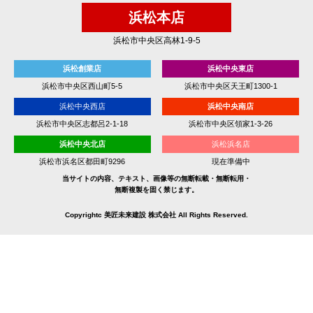
浜松本店
浜松市中央区高林1-9-5
浜松創業店
浜松中央東店
浜松市中央区西山町5-5
浜松市中央区天王町1300-1
浜松中央西店
浜松中央南店
浜松市中央区志都呂2-1-18
浜松市中央区領家1-3-26
浜松中央北店
浜松浜名店
浜松市浜名区都田町9296
現在準備中
当サイトの内容、テキスト、画像等の無断転載・無断転用・
無断複製を固く禁じます。
Copyrightc 美匠未来建設 株式会社 All Rights Reserved.